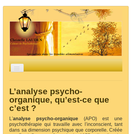
Basculer
la
navigation
Accueil
Groupes / Stages
La psychothérapie
L'Analyse Psycho-Organique
Les troubles
L’analyse psycho-
alimentaires
Liens
Contact
organique, qu’est-ce que
c’est ?
L'
analyse psycho-organique
(APO) est une
psychothérapie qui travaille avec l'inconscient, tant
dans sa dimension psychique que corporelle. Créée